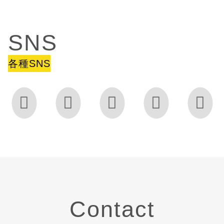
SNS
各種SNS





Contact