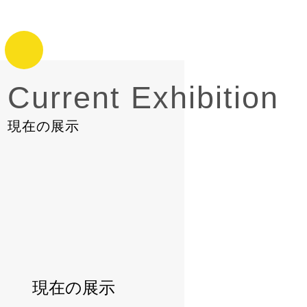
ギャラリー
エビナ プリシミズ
マルチホール « La France »
アパート
/Gallery
/EBINA
/Apartments
Current Exhibition
PrixShimizu
/Multi Hall
現在の展示
現在の展示