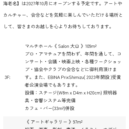
海老名】は2027年10月にオープンする予定です。アートや
カルチャー、会合などを気軽に楽しんでいただける場所と
して、皆さまのお越しを心よりお待ちしております。
マルチホール《 Salon 大山 》109m²
プロ・アマチュアを問わず、年間を通して、コ
ンサート・会議・映画上映・各種ワークショッ
プ・協会やクラブの会合などに御利用頂けま
3F:
す。また、EBINA PrixShimizu( 2023年開設 )受賞
者公演会場でもあります。
設備：ステージ(W8m x D4m x H20cm) 照明器
具・音響システム等完備
カフェ・バー(33m²)併設
《 アートギャラリー 》97m²