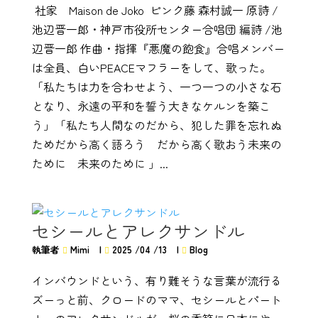
社家 Maison de Joko ピンク藤 森村誠一 原詩 /
池辺晋一郎・神戸市役所センター合唱団 編詩 /池
辺晋一郎 作曲・指揮『悪魔の飽食』合唱メンバー
は全員、白いPEACEマフラーをして、歌った。
「私たちは力を合わせよう、一つ一つの小さな石
となり、永遠の平和を誓う大きなケルンを築こ
う」「私たち人間なのだから、犯した罪を忘れぬ
ためだから高く語ろう だから高く歌おう未来の
ために 未来のために 」...
セシールとアレクサンドル
執筆者
Mimi
|
2025 /04 /13
|
Blog
インバウンドという、有り難そうな言葉が流行る
ズーっと前、クロードのママ、セシールとパート