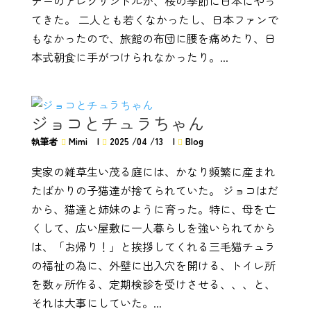
ナーのアレクサンドルが、桜の季節に日本にやっ
てきた。 二人とも若くなかったし、日本ファンで
もなかったので、旅館の布団に腰を痛めたり、日
本式朝食に手がつけられなかったり。...
ジョコとチュラちゃん
執筆者
Mimi
|
2025 /04 /13
|
Blog
実家の雑草生い茂る庭には、かなり頻繁に産まれ
たばかりの子猫達が捨てられていた。 ジョコはだ
から、猫達と姉妹のように育った。特に、母を亡
くして、広い屋敷に一人暮らしを強いられてから
は、「お帰り！」と挨拶してくれる三毛猫チュラ
の福祉の為に、外壁に出入穴を開ける、トイレ所
を数ヶ所作る、定期検診を受けさせる、、、と、
それは大事にしていた。...